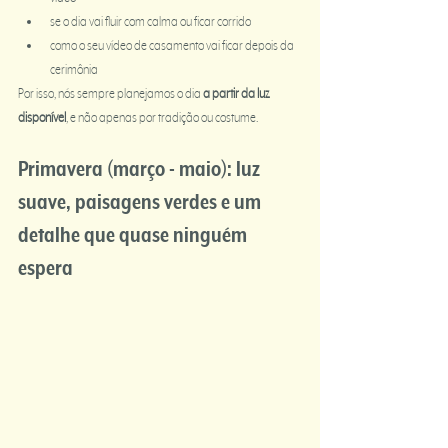
se o dia vai fluir com calma ou ficar corrido
como o seu vídeo de casamento vai ficar depois da 
cerimônia
Por isso, nós sempre planejamos o dia 
a partir da luz 
disponível
, e não apenas por tradição ou costume.
Primavera (março - maio): luz 
suave, paisagens verdes e um 
detalhe que quase ninguém 
espera