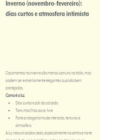
Inverno (novembro–fevereiro): 
dias curtos e atmosfera intimista
Casamentos no inverno são menos comuns na Itália, mas 
podem ser extremamente elegantes quando bem 
planejados.
Como é a luz
Dias curtos e pôr do sol cedo
Tons mais frios ao ar livre
Forte protagonismo de interiores, texturas e 
atmosfera
A luz natural acaba cedo, especialmente no centro e norte 