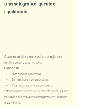
cinematográfico, quente e 
equilibrado
O outono é considerado por muitos a estação mais 
equilibrada para casar na Itália.
Como é a luz
Tons quentes e dourados
Sol mais baixo, sombras suaves
Cores ricas nas vinhas e paisagens
Setembro ainda tem dias relativamente longos; outubro 
traz o pôr do sol mais cedo e uma atmosfera um pouco 
mais intimista.