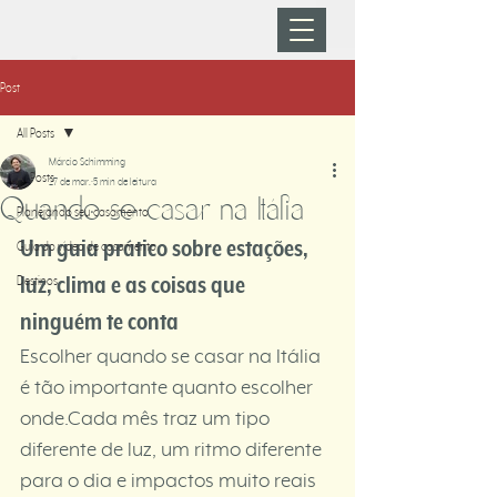
Post
All Posts
Márcio Schimming
All Posts
27 de mar.
5 min de leitura
Quando se casar na Itália
Planejando seu casamento
Um guia prático sobre estações, 
Guia do vídeo de casamento
Destinos
luz, clima e as coisas que 
ninguém te conta
Escolher quando se casar na Itália 
é tão importante quanto escolher 
onde.Cada mês traz um tipo 
diferente de luz, um ritmo diferente 
para o dia e impactos muito reais 