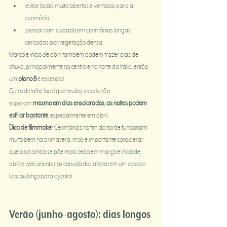
evitar locais muito abertos e ventosos para a 
cerimônia
pensar com cuidado em cerimônias longas 
cercadas por vegetação densa
Março e início de abril também podem trazer dias de 
chuva, principalmente no centro e no norte da Itália, então 
um 
plano B
 é essencial.
Outro detalhe local que muitos casais não 
esperam:
mesmo em dias ensolarados, as noites podem 
esfriar bastante
, especialmente em abril.
Dica de filmmaker 
Cerimônias no fim da tarde funcionam 
muito bem na primavera, mas é importante considerar 
que o sol ainda se põe mais cedo em março e início de 
abril e vale orientar os convidados a levarem um casaco 
leve ou lenço para o jantar.
Verão (junho–agosto): dias longos 