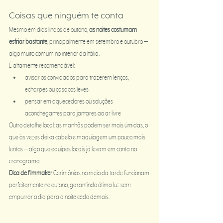
Coisas que ninguém te conta
Mesmo em dias lindos de outono, 
as noites costumam 
esfriar bastante
, principalmente em setembro e outubro — 
algo muito comum no interior da Itália.
É altamente recomendável:
avisar os convidados para trazerem lenços, 
echarpes ou casacos leves
pensar em aquecedores ou soluções 
aconchegantes para jantares ao ar livre
Outro detalhe local: as manhãs podem ser mais úmidas, o 
que às vezes deixa cabelo e maquiagem um pouco mais 
lentos — algo que equipes locais já levam em conta no 
cronograma.
Dica de filmmaker 
Cerimônias no meio da tarde funcionam 
perfeitamente no outono, garantindo ótima luz sem 
empurrar o dia para a noite cedo demais.