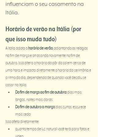
influenciam o seu casamento na 
Itália.
Horário de verão na Itália (por 
que isso muda tudo)
A Itália adota o 
horário de verão
, adiantando os relógios 
no fim de março e atrasando novamente no fim de 
outubro. Isso altera o horário do pôr do sol em cerca de 
uma hora e impacta diretamente o horário da cerimônia e 
o ritmo do dia, dependendo de quando você decidiu se 
casar na Itália.
Do fim de março ao fim de outubro:
 dias mais 
longos, noites mais claras
Do fim de outubro a março:
 dias curtos, escurece 
mais cedo
Isso afeta diretamente:
quanto tempo de luz natural você terá para fotos e 
vídeo