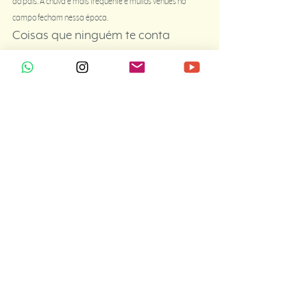
do país. A chuva é mais frequente e muitos venues no 
campo fecham nessa época.
Coisas que ninguém te conta
No inverno, o foco do casamento deixa de ser a paisagem 
e passa a ser 
a arquitetura, os espaços internos e o 
clima
.Prédios históricos, paredes de pedra, luz de janela e 
velas criam uma estética muito sofisticada no vídeo.
Dica de filmmaker 
Cerimônias mais cedo e um bom 
planejamento de iluminação são essenciais para que o 
dia flua com calma.
Dica local de inverno 
Se você sonha com um casamento no 
inverno, uma ótima ideia é fazer a 
cerimônia de manhã, 
seguida de um almoço longo e relaxado
. Assim, você 
aproveita melhor a luz natural do dia e cria uma 
atmosfera acolhedora e muito típica daqui.