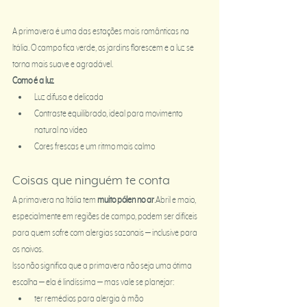
A primavera é uma das estações mais românticas na 
Itália. O campo fica verde, os jardins florescem e a luz se 
torna mais suave e agradável.
Como é a luz
Luz difusa e delicada
Contraste equilibrado, ideal para movimento 
natural no vídeo
Cores frescas e um ritmo mais calmo
Coisas que ninguém te conta
A primavera na Itália tem 
muito pólen no ar
.Abril e maio, 
especialmente em regiões de campo, podem ser difíceis 
para quem sofre com alergias sazonais — inclusive para 
os noivos.
Isso não significa que a primavera não seja uma ótima 
escolha — ela é lindíssima — mas vale se planejar:
ter remédios para alergia à mão