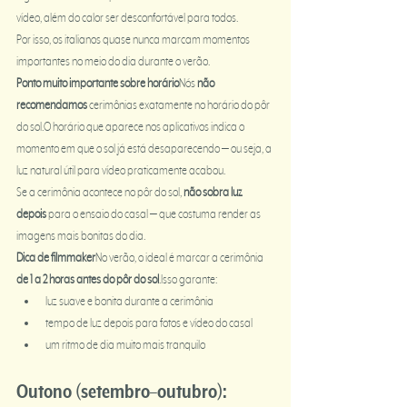
vídeo, além do calor ser desconfortável para todos.
Por isso, os italianos quase nunca marcam momentos 
importantes no meio do dia durante o verão.
Ponto muito importante sobre horário
Nós 
não 
recomendamos
 cerimônias exatamente no horário do pôr 
do sol.O horário que aparece nos aplicativos indica o 
momento em que o sol já está desaparecendo — ou seja, a 
luz natural útil para vídeo praticamente acabou.
Se a cerimônia acontece no pôr do sol, 
não sobra luz 
depois
 para o ensaio do casal — que costuma render as 
imagens mais bonitas do dia.
Dica de filmmaker
No verão, o ideal é marcar a cerimônia 
de 1 a 2 horas antes do pôr do sol
.Isso garante:
luz suave e bonita durante a cerimônia
tempo de luz depois para fotos e vídeo do casal
um ritmo de dia muito mais tranquilo
Outono (setembro–outubro): 