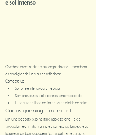
e sol intenso
O verão oferece os dias mais longos do ano — e também 
as condições de luz mais desafiadoras.
Como é a luz
Sol forte e intenso durante o dia
Sombras duras e alto contraste no meio do dia
Luz dourada linda no fim da tarde e início da noite
Coisas que ninguém te conta
Em julho e agosto, o sol na Itália não é só forte — ele é 
vertical
.Entre o fim da manhã e o começo da tarde, até os 
lugares mais bonitos podem ficar visualmente duros no 